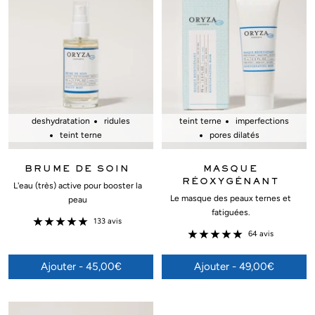
deshydratation
ridules
teint terne
imperfections
teint terne
pores dilatés
BRUME DE SOIN
MASQUE
RÉOXYGÉNANT
L'eau (très) active pour booster la
Le masque des peaux ternes et
peau
fatiguées.
133 avis
64 avis
Ajouter - 45,00€
Ajouter - 49,00€