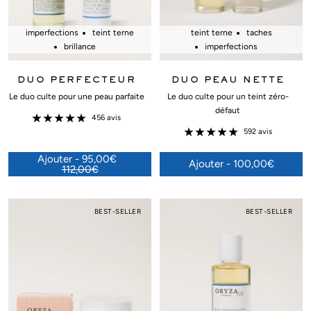
imperfections
teint terne
teint terne
taches
brillance
imperfections
DUO PERFECTEUR
DUO PEAU NETTE
Le duo culte pour une peau parfaite
Le duo culte pour un teint zéro-
défaut
456 avis
592 avis
Ajouter - 95,00€
Ajouter - 100,00€
112,00€
BEST-SELLER
BEST-SELLER