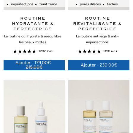
imperfections
teint terne
pores dilatés
taches
ROUTINE
ROUTINE
HYDRATANTE &
REVITALISANTE &
PERFECTRICE
PERFECTRICE
La routine qui hydrate & rééquilibre
La routine anti-âge & anti-
les peaux mixtes
imperfections
1202 avis
1190 avis
Ajouter - 179,00€
Ajouter - 230,00€
215,00€