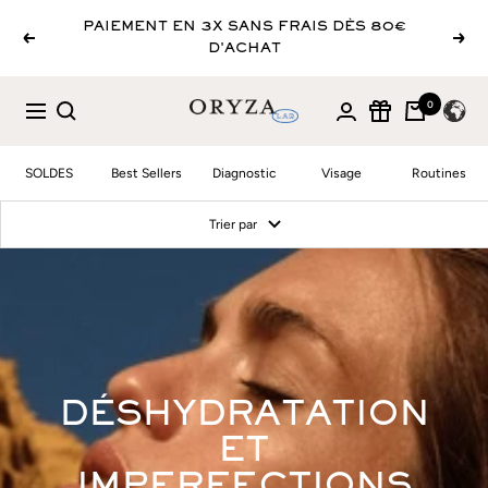
Passer
PAIEMENT EN 3X SANS FRAIS DÈS 80€
au
Précédent
Suiva
D'ACHAT
contenu
0
Oryza
Navigation
Lab
SOLDES
Best Sellers
Diagnostic
Visage
Routines
Trier par
DÉSHYDRATATION
ET