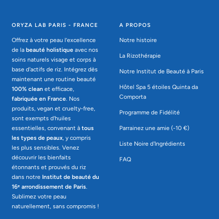
ORYZA LAB PARIS - FRANCE
A PROPOS
Offrez à votre peau l’excellence
Notre histoire
de la
beauté holistique
avec nos
La Rizothérapie
soins naturels visage et corps à
base d'actifs de riz. Intégrez dès
Notre Institut de Beauté à Paris
maintenant une routine beauté
Hôtel Spa 5 étoiles Quinta da
100% clean
et efficace,
Comporta
fabriquée en France
. Nos
produits, vegan et cruelty-free,
Programme de Fidélité
sont exempts d’huiles
essentielles, convenant à
tous
Parrainez une amie (-10 €)
les types de peaux
, y compris
Liste Noire d'Ingrédients
les plus sensibles. Venez
découvrir les bienfaits
FAQ
étonnants et prouvés du riz
dans notre
Institut de beauté du
16ᵉ arrondissement de Paris
.
Sublimez votre peau
naturellement, sans compromis !