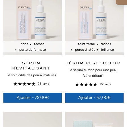
rides
taches
teint terne
taches
perte de fermeté
pores dilatés
brillance
SÉRUM
SÉRUM PERFECTEUR
REVITALISANT
Le sérum au zinc pour une peau
Le soin ciblé des peaux matures
"zéro-défaut"
251 avis
156 avis
Ajouter - 72,00€
Ajouter - 57,00€