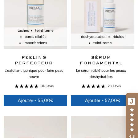
taches
teint terne
pores dilatés
deshydratation
ridules
imperfections
teint terne
PEELING
SÉRUM
PERFECTEUR
FONDAMENTAL
L'exfoliant iconique pour faire peau
Le sérum ciblé pour les peaux
neuve
déshydratées
318 avis
230 avis
Ajouter - 55,00€
Ajouter - 57,00€
4.8