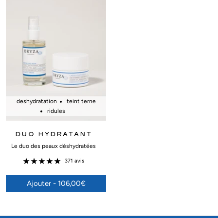
deshydratation
teint terne
ridules
DUO HYDRATANT
Le duo des peaux déshydratées
371 avis
Ajouter - 106,00€